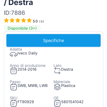
/ Destra
ID:7886
5.0
(
3
)
Disponibile (3+)
Specifiche
Adatta
Iveco Daily
Anno di produzione
Lato
2014-2016
Destra
Passo
Materiale
SWB, MWB, LWB
Plastica
SKU
OE
FT90929
5801541042