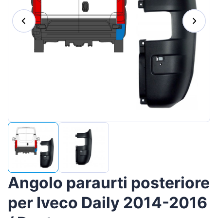
Magyar
Lietuvių
Hrvatski
Português
Slovenian
Latvian
Slovenčina
Angolo paraurti posteriore
per Iveco Daily 2014-2016