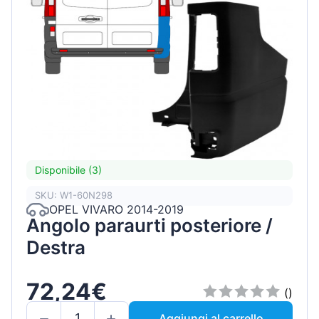
Disponibile (3)
SKU: W1-60N298
OPEL VIVARO 2014-2019
Angolo paraurti posteriore /
Destra
72,24€
()
Aggiungi al carrello