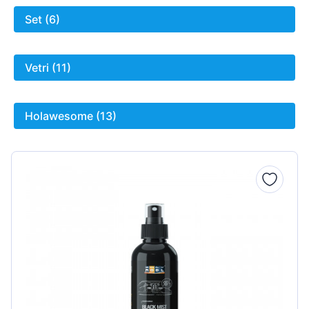
Set (6)
Vetri (11)
Holawesome (13)