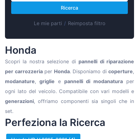
Magyar
Ricerca
Lietuvių
Hrvatski
Le mie parti
/
Reimposta filtro
Português
Slovenian
Honda
Latvian
Scopri la nostra selezione di
pannelli di riparazione
Slovenčina
per carrozzeria
per
Honda
. Disponiamo di
coperture
,
modanature
,
griglie
e
pannelli di modanatura
per
ogni lato del veicolo. Compatibile con vari modelli e
generazioni
, offriamo componenti sia singoli che in
set.
Perfeziona la Ricerca