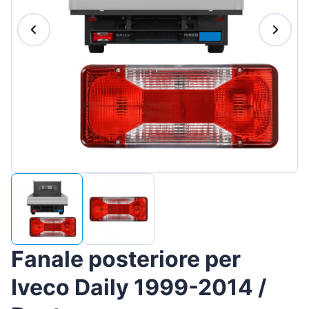
Magyar
Lietuvių
Hrvatski
Português
Slovenian
Latvian
Slovenčina
Fanale posteriore per
Iveco Daily 1999-2014 /