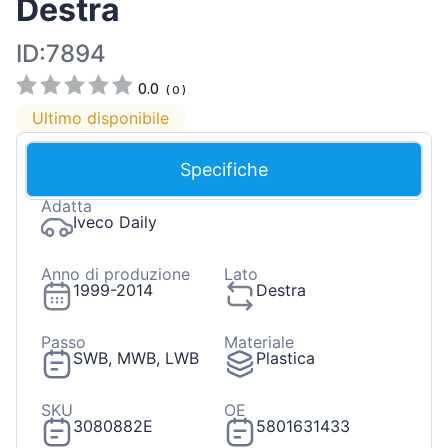
Destra
ID:7894
0.0
(
0
)
Ultimo disponibile
Specifiche
Adatta
Iveco Daily
Anno di produzione
Lato
1999-2014
Destra
Passo
Materiale
SWB, MWB, LWB
Plastica
SKU
OE
3080882E
5801631433