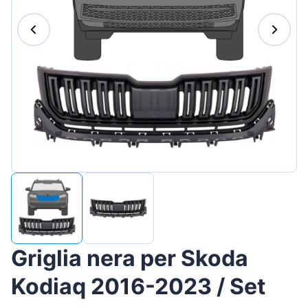
Magyar
Lietuvių
Hrvatski
Português
Slovenian
Latvian
Slovenčina
Griglia nera per Skoda
Kodiaq 2016-2023 / Set