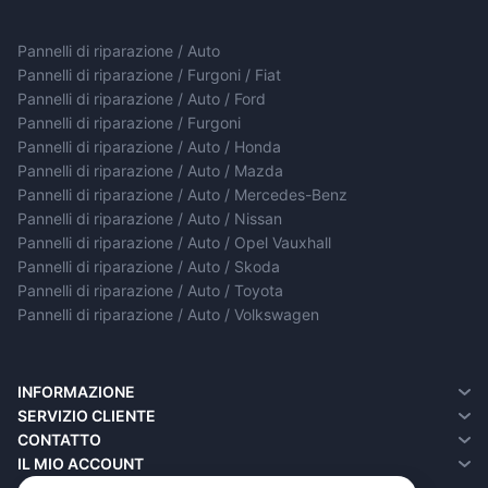
Pannelli di riparazione / Auto
Pannelli di riparazione / Furgoni / Fiat
Pannelli di riparazione / Auto / Ford
Pannelli di riparazione / Furgoni
Pannelli di riparazione / Auto / Honda
Pannelli di riparazione / Auto / Mazda
Pannelli di riparazione / Auto / Mercedes-Benz
Pannelli di riparazione / Auto / Nissan
Pannelli di riparazione / Auto / Opel Vauxhall
Pannelli di riparazione / Auto / Skoda
Pannelli di riparazione / Auto / Toyota
Pannelli di riparazione / Auto / Volkswagen
INFORMAZIONE
Chi siamo
SERVIZIO CLIENTE
Informazioni sulla consegna
Contatto
CONTATTO
Informativa sulla privacy
Resi
IL MIO ACCOUNT
Termini e condizioni
Mappa del Sito
Il Mio Account