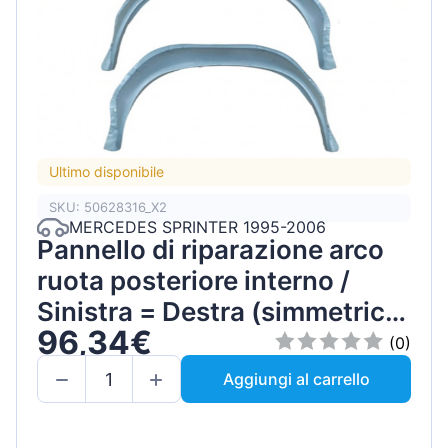
Ultimo disponibile
SKU: 50628316_X2
MERCEDES SPRINTER 1995-2006
Pannello di riparazione arco
ruota posteriore interno /
Sinistra = Destra (simmetrico)
96,34€
/ Set
(0)
Aggiungi al carrello