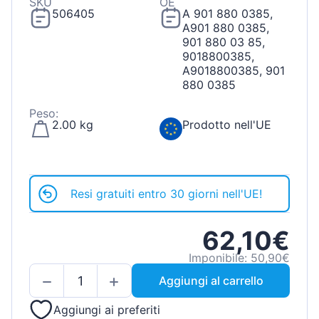
SKU
OE
506405
A 901 880 0385,
A901 880 0385,
901 880 03 85,
9018800385,
A9018800385, 901
880 0385
Peso:
2.00 kg
Prodotto nell'UE
Resi gratuiti entro 30 giorni nell'UE!
62,10€
Imponibile: 50,90€
Aggiungi al carrello
Aggiungi ai preferiti