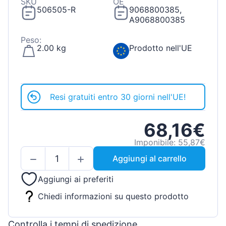
SKU
OE
506505-R
9068800385,
A9068800385
Peso:
2.00 kg
Prodotto nell'UE
Resi gratuiti entro 30 giorni nell'UE!
68,16€
Imponibile: 55,87€
Aggiungi al carrello
Aggiungi ai preferiti
Chiedi informazioni su questo prodotto
Controlla i tempi di spedizione