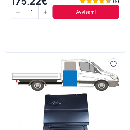
175,22€
(5)
Avvisami