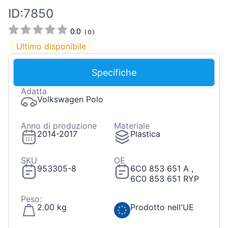
ID:7850
0.0
(
0
)
Ultimo disponibile
Specifiche
Adatta
Volkswagen Polo
Anno di produzione
Materiale
2014-2017
Plastica
SKU
OE
953305-8
6C0 853 651 A ,
6C0 853 651 RYP
Peso:
2.00 kg
Prodotto nell'UE