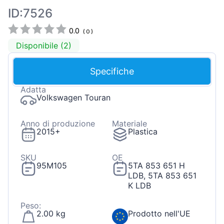
ID:7526
0.0
(
0
)
Disponibile (2)
Specifiche
Adatta
Volkswagen Touran
Anno di produzione
Materiale
2015+
Plastica
SKU
OE
95M105
5TA 853 651 H
LDB, 5TA 853 651
K LDB
Peso:
2.00 kg
Prodotto nell'UE