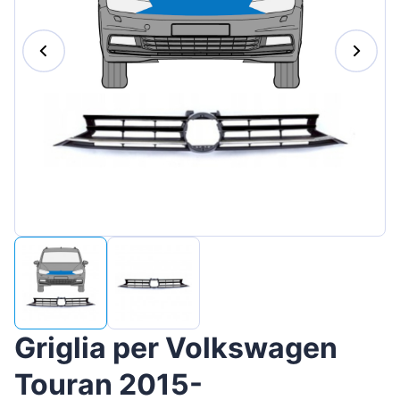
Magyar
Lietuvių
Hrvatski
Português
Slovenian
Latvian
Slovenčina
Griglia per Volkswagen
Touran 2015-