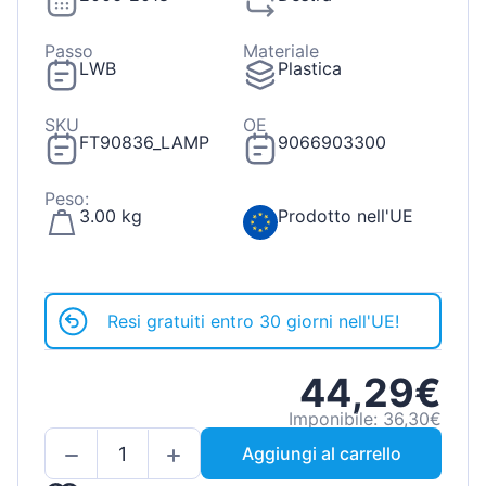
Passo
Materiale
LWB
Plastica
SKU
OE
FT90836_LAMP
9066903300
Peso:
3.00 kg
Prodotto nell'UE
Resi gratuiti entro 30 giorni nell'UE!
44,29€
Imponibile: 36,30€
Aggiungi al carrello