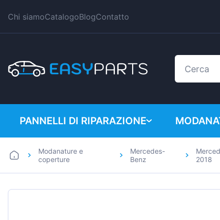
Chi siamo
Catalogo
Blog
Contatto
PANNELLI DI RIPARAZIONE
MODANAT
Modanature e
Mercedes-
Merced
Auto
BMW
coperture
Benz
2018
Furgoni
Citroen
Dacia
Fiat