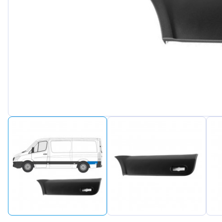
Peugeot
Renault
Seat
Skoda
Suzuki
Tesla
Toyota
Volkswa