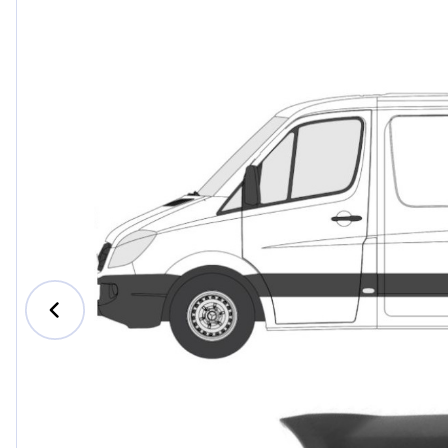
Ford
Honda
Hyundai
Iveco
Jeep
Kia
MAN
Mazda
Mercede
Nissan
Opel Vau