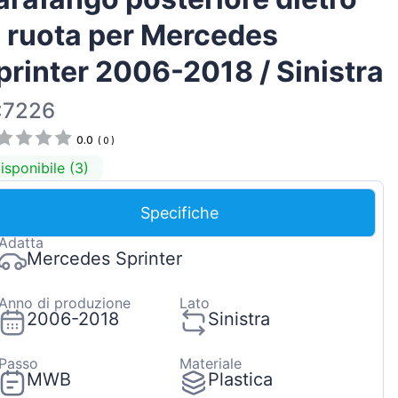
Magyar
a ruota per Mercedes
Lietuvių
printer 2006-2018 / Sinistra
Hrvatski
Português
:7226
Slovenian
0.0
(
0
)
Latvian
isponibile (3)
Slovenčina
Specifiche
Adatta
Mercedes Sprinter
Anno di produzione
Lato
2006-2018
Sinistra
Passo
Materiale
MWB
Plastica