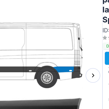
l
S
ID
D
s-Benz
xhall