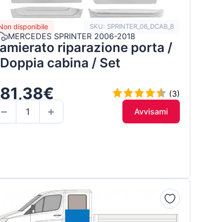
Non disponibile
SKU: SPRINTER_06_DCAB_8
MERCEDES SPRINTER 2006-2018
amierato riparazione porta /
 Doppia cabina / Set
181,38€
(3)
Avvisami