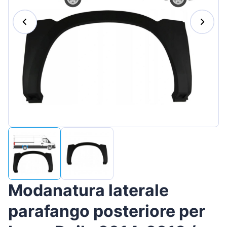
Magyar
Lietuvių
Hrvatski
Português
Slovenian
Latvian
Slovenčina
Modanatura laterale
parafango posteriore per