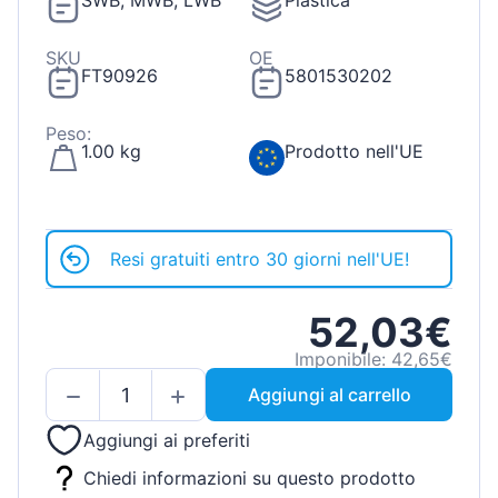
SWB, MWB, LWB
Plastica
SKU
OE
FT90926
5801530202
Peso:
1.00 kg
Prodotto nell'UE
Resi gratuiti entro 30 giorni nell'UE!
52,03€
Imponibile: 42,65€
Aggiungi al carrello
Aggiungi ai preferiti
Chiedi informazioni su questo prodotto