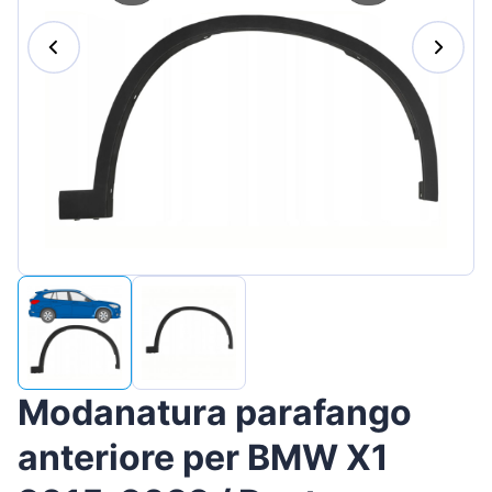
Magyar
Lietuvių
Hrvatski
Português
Slovenian
Latvian
Slovenčina
Modanatura parafango
anteriore per BMW X1