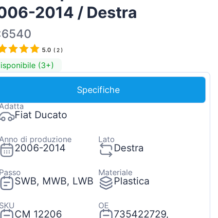
006-2014 / Destra
Magyar
Lietuvių
:6540
Hrvatski
5.0
(
2
)
Português
isponibile (3+)
Slovenian
Specifiche
Latvian
Adatta
Slovenčina
Fiat Ducato
Anno di produzione
Lato
2006-2014
Destra
Passo
Materiale
SWB, MWB, LWB
Plastica
SKU
OE
CM 12206
735422729,