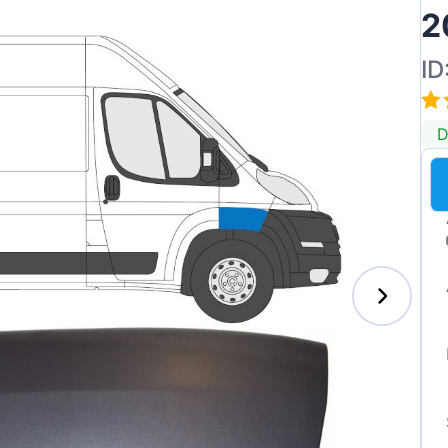
2
ID
D
s-Benz
xhall