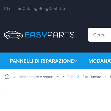
Chi siamo
Catalogo
Blog
Contatto
PANNELLI DI RIPARAZIONE
MODANAT
Modanature e coperture
Fiat
Fiat Ducato
Auto
BMW
Furgoni
Citroen
Dacia
Fiat