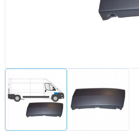
Peugeot
Renault
Seat
Skoda
Suzuki
Tesla
Toyota
Volkswa