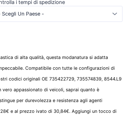
trolla i tempi di spedizione
- Scegli Un Paese -
plastica di alta qualità, questa modanatura si adatta
mpeccabile. Compatibile con tutte le configurazioni di
 nostri codici originali OE 735422729, 735574839, 8544.L9
n vero appassionato di veicoli, saprai quanto è
istingue per durevolezza e resistenza agli agenti
28€ e al prezzo ivato di 30,84€. Aggiungi un tocco di