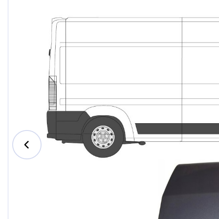
Ford
Honda
Hyundai
Iveco
Jeep
Kia
MAN
Mazda
Mercede
Nissan
Opel Vau