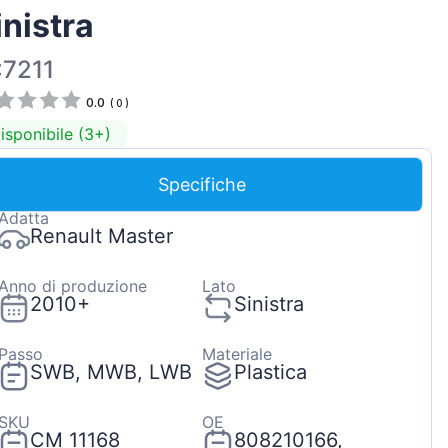
inistra
Magyar
Lietuvių
:7211
Hrvatski
0.0
(
0
)
Português
isponibile (3+)
Slovenian
Specifiche
Latvian
Adatta
Slovenčina
Renault Master
Anno di produzione
Lato
2010+
Sinistra
Passo
Materiale
SWB, MWB, LWB
Plastica
SKU
OE
CM 11168
808210166,