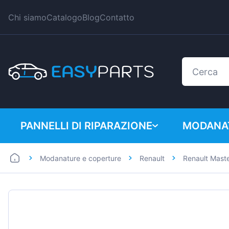
Chi siamo
Catalogo
Blog
Contatto
PANNELLI DI RIPARAZIONE
MODANAT
Modanature e coperture
Renault
Renault Mast
Auto
BMW
Furgoni
Citroen
Dacia
Fiat