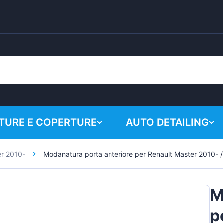
URE E COPERTURE
AUTO DETAILING
er 2010-
Modanatura porta anteriore per Renault Master 2010- / 
Il carrell
Prodotti chimici
Sistema di lucidatura
M
Accessori
p