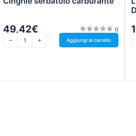
Cinghie serbatoio carburante
L
D
49,42€
()
Aggiungi al carrello