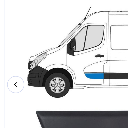
Ford
Honda
Hyundai
Iveco
Jeep
Kia
MAN
Mazda
Mercede
Nissan
Opel Vau