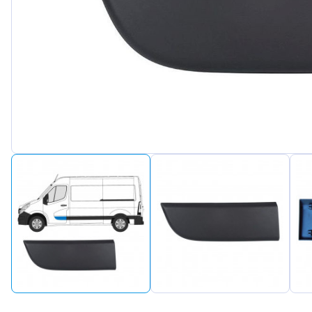
Peugeot
Renault
Seat
Skoda
Suzuki
Tesla
Toyota
Volkswa