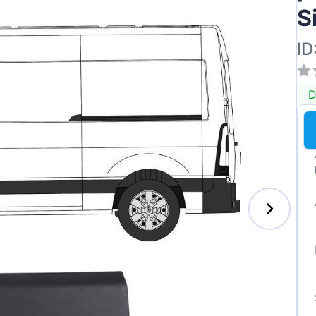
S
ID
D
s-Benz
xhall