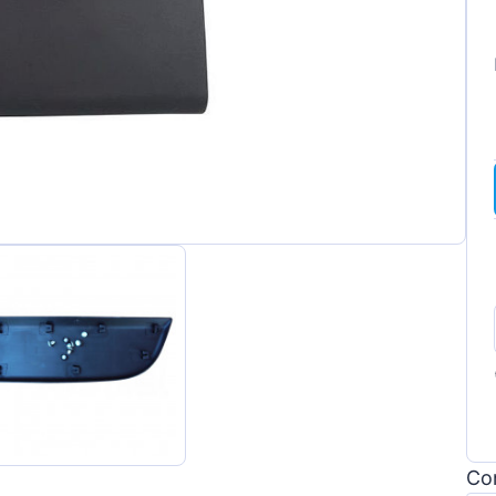
gen
Con