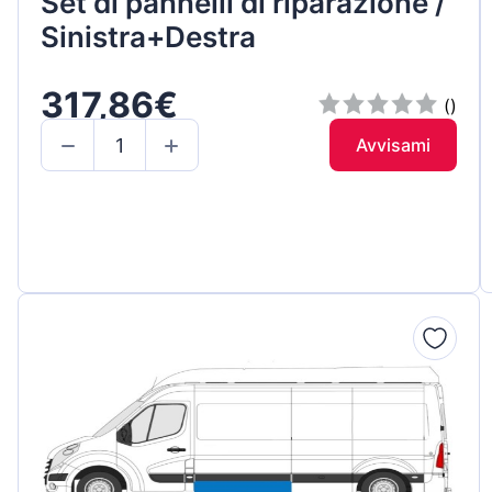
Set di pannelli di riparazione /
Sinistra+Destra
317,86€
()
Avvisami