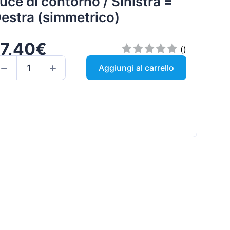
uce di contorno / Sinistra =
estra (simmetrico)
17,40€
()
Aggiungi al carrello