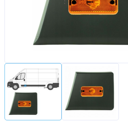
Peugeot
Renault
Seat
Skoda
Suzuki
Tesla
Toyota
Volkswa