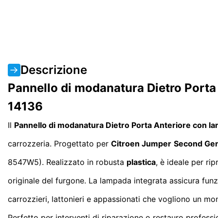
Descrizione
Pannello di modanatura Dietro Porta
14136
Il
Pannello di modanatura Dietro Porta Anteriore con l
carrozzeria. Progettato per
Citroen Jumper
Second Gen
8547W5). Realizzato in robusta
plastica
, è ideale per rip
originale del furgone. La lampada integrata assicura funzi
carrozzieri, lattonieri e appassionati che vogliono un m
Perfetto per interventi di riparazione o restauro profess