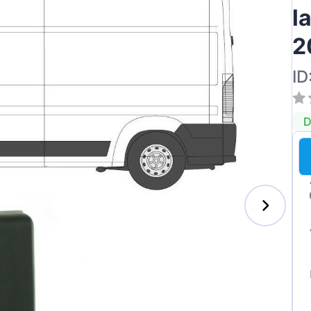
l
2
ID
D
s-Benz
xhall