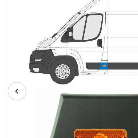
Ford
Honda
Hyundai
Iveco
Jeep
Kia
MAN
Mazda
Mercede
Nissan
Opel Vau