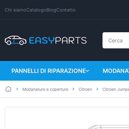
Chi siamo
Catalogo
Blog
Contatto
PANNELLI DI RIPARAZIONE
MODANAT
Modanature e coperture
Citroen
Citroen Jump
Auto
BMW
Furgoni
Citroen
Dacia
Fiat