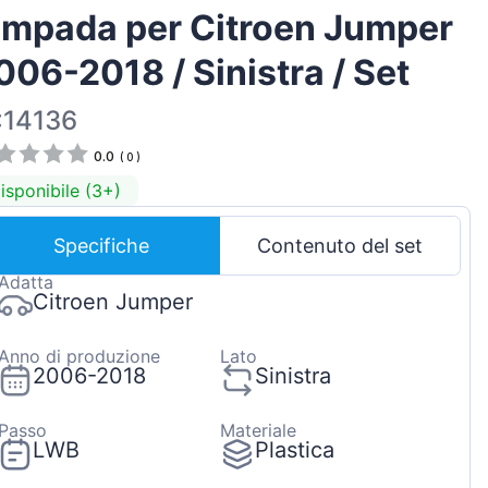
ampada per Citroen Jumper
Magyar
Lietuvių
006-2018 / Sinistra / Set
Hrvatski
:14136
Português
0.0
(
0
)
Slovenian
isponibile (3+)
Latvian
Slovenčina
Specifiche
Contenuto del set
Adatta
Citroen Jumper
Anno di produzione
Lato
2006-2018
Sinistra
Passo
Materiale
LWB
Plastica