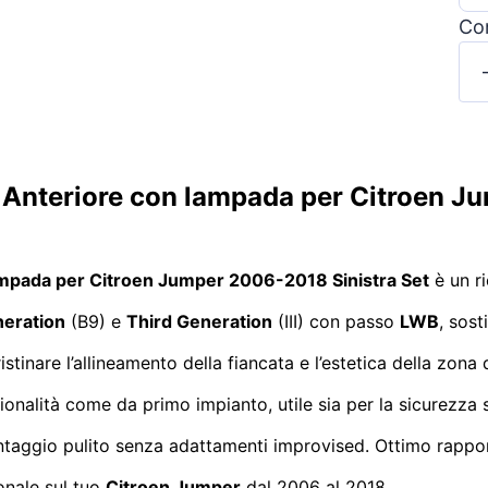
Con
 Anteriore con lampada per Citroen Ju
ampada per Citroen Jumper 2006-2018 Sinistra Set
è un r
eration
(B9) e
Third Generation
(III) con passo
LWB
, sos
ristinare l’allineamento della fiancata e l’estetica della zona
onalità come da primo impianto, utile sia per la sicurezza s
ontaggio pulito senza adattamenti improvised. Ottimo rappo
ionale sul tuo
Citroen Jumper
dal 2006 al 2018.