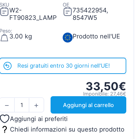
SKU
OE
W2-
735422954,
FT90823_LAMP
8547W5
Peso:
3.00 kg
Prodotto nell'UE
Resi gratuiti entro 30 giorni nell'UE!
33,50€
Imponibile: 27,46€
Aggiungi al carrello
Aggiungi ai preferiti
Chiedi informazioni su questo prodotto