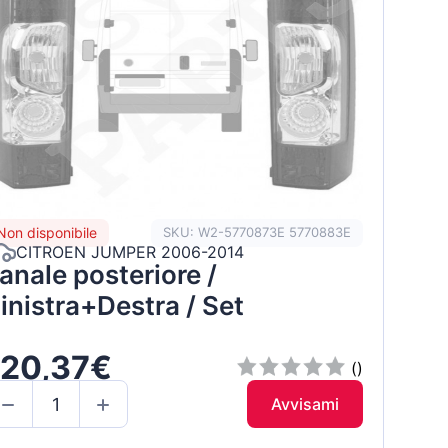
Non disponibile
SKU: W2-5770873E 5770883E
CITROEN JUMPER 2006-2014
anale posteriore /
inistra+Destra / Set
120,37€
()
Avvisami