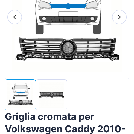
Magyar
Lietuvių
Hrvatski
Português
Slovenian
Latvian
Slovenčina
Griglia cromata per
Volkswagen Caddy 2010-