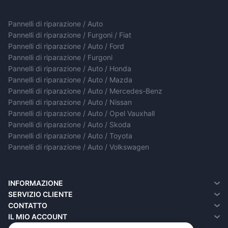
Pannelli di riparazione / Auto
Pannelli di riparazione / Furgoni / Fiat
Pannelli di riparazione / Auto / Ford
Pannelli di riparazione / Furgoni
Pannelli di riparazione / Auto / Honda
Pannelli di riparazione / Auto / Mazda
Pannelli di riparazione / Auto / Mercedes-Benz
Pannelli di riparazione / Auto / Nissan
Pannelli di riparazione / Auto / Opel Vauxhall
Pannelli di riparazione / Auto / Skoda
Pannelli di riparazione / Auto / Toyota
Pannelli di riparazione / Auto / Volkswagen
INFORMAZIONE
Chi siamo
SERVIZIO CLIENTE
Informazioni sulla consegna
Contatto
CONTATTO
Informativa sulla privacy
Resi
IL MIO ACCOUNT
Termini e condizioni
Mappa del Sito
Il Mio Account