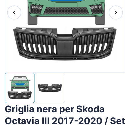
Magyar
Lietuvių
Hrvatski
Português
Slovenian
Latvian
Slovenčina
Griglia nera per Skoda
Octavia III 2017-2020 / Set