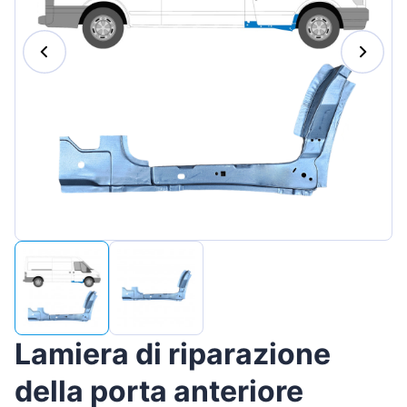
Magyar
Lietuvių
Hrvatski
Português
Slovenian
Latvian
Slovenčina
Lamiera di riparazione
della porta anteriore