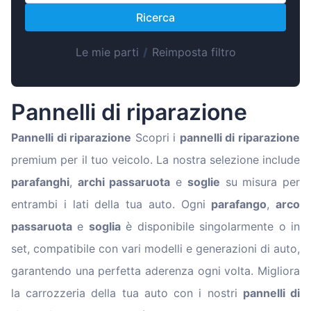
Magyar
Ricerca
Lietuvių
Hrvatski
Le mie parti
/
Reimposta filtro
Português
Slovenian
Pannelli di riparazione
Latvian
Pannelli di riparazione
Scopri i
pannelli di riparazione
Slovenčina
premium per il tuo veicolo. La nostra selezione include
parafanghi
,
archi passaruota
e
soglie
su misura per
entrambi i lati della tua auto. Ogni
parafango
,
arco
passaruota
e
soglia
è disponibile singolarmente o in
set, compatibile con vari modelli e generazioni di auto,
garantendo una perfetta aderenza ogni volta. Migliora
la carrozzeria della tua auto con i nostri
pannelli di