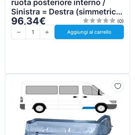
ruota posteriore interno /
Sinistra = Destra (simmetrico)
96,34€
/ Set
(0)
Aggiungi al carrello