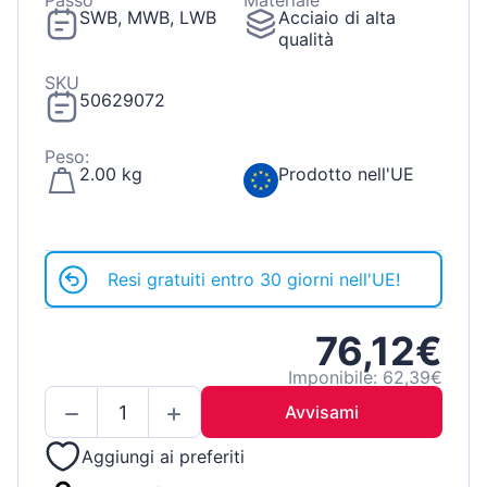
Passo
Materiale
SWB, MWB, LWB
Acciaio di alta
qualità
SKU
50629072
Peso:
2.00 kg
Prodotto nell'UE
Resi gratuiti entro 30 giorni nell'UE!
76,12€
Imponibile: 62,39€
Avvisami
Aggiungi ai preferiti