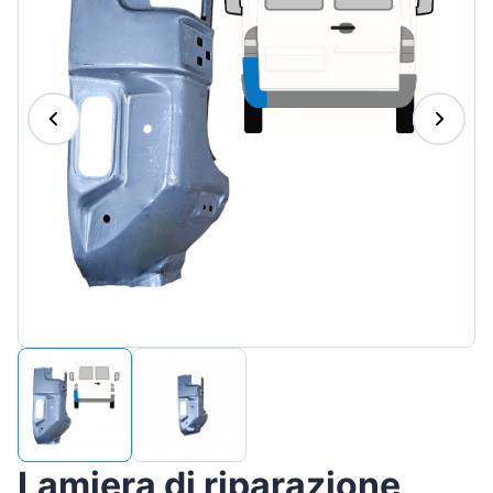
Magyar
Lietuvių
Hrvatski
Português
Slovenian
Latvian
Slovenčina
Lamiera di riparazione