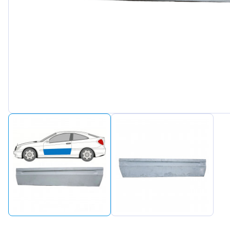
Peugeot
Renault
Seat
Skoda
Suzuki
Tesla
Toyota
Volkswa