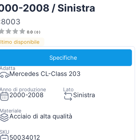
000-2008 / Sinistra
Magyar
Lietuvių
:8003
Hrvatski
0.0
(
0
)
Português
ltimo disponibile
Slovenian
Specifiche
Latvian
Adatta
Slovenčina
Mercedes CL-Class 203
Anno di produzione
Lato
2000-2008
Sinistra
Materiale
Acciaio di alta qualità
SKU
50034012