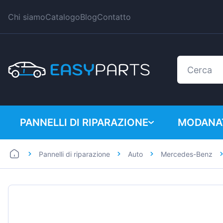
Chi siamo
Catalogo
Blog
Contatto
PANNELLI DI RIPARAZIONE
MODANAT
Pannelli di riparazione
Auto
Mercedes-Benz
Auto
BMW
Furgoni
Citroen
Dacia
Fiat