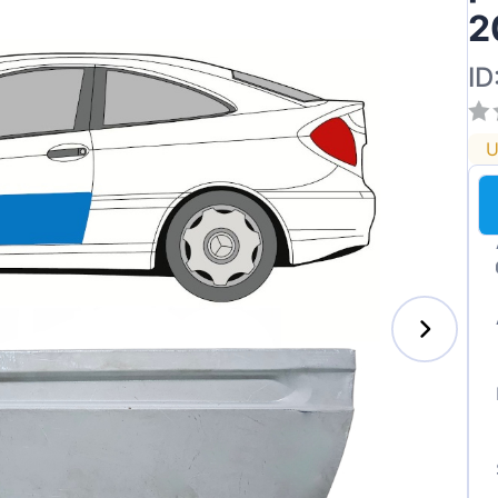
2
ID
U
s-Benz
xhall