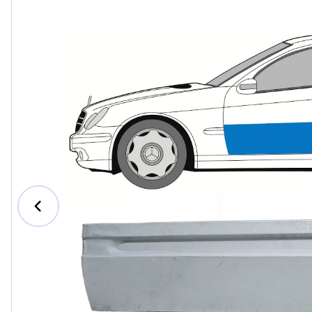
Ford
Honda
Hyundai
Iveco
Jeep
Kia
MAN
Mazda
Mercede
Nissan
Opel Vau