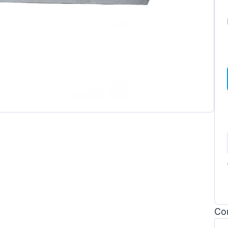
gen
Con