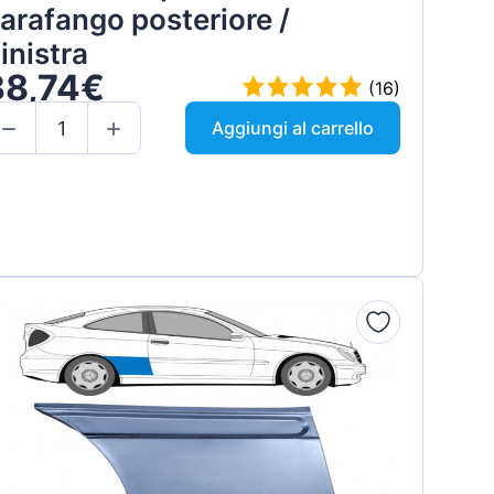
arafango posteriore /
inistra
38,74€
(16)
Aggiungi al carrello