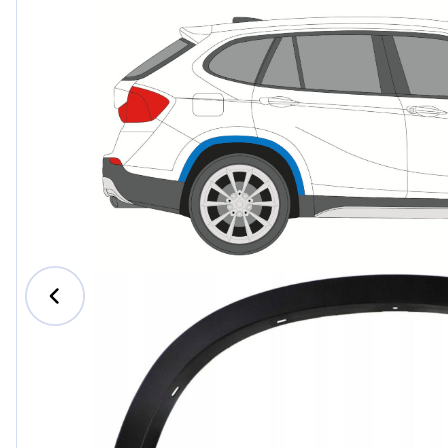
Ford
Honda
Hyundai
Iveco
Jeep
Kia
MAN
Mazda
Mercede
Nissan
Opel Vau