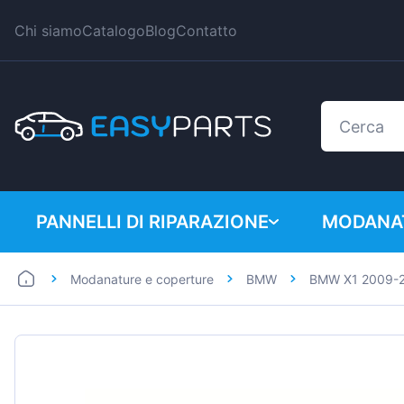
Chi siamo
Catalogo
Blog
Contatto
PANNELLI DI RIPARAZIONE
MODANAT
Modanature e coperture
BMW
BMW X1 2009-
Auto
BMW
Furgoni
Citroen
Dacia
Fiat