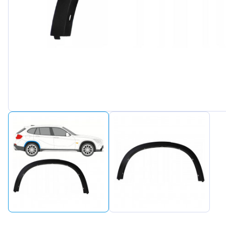
Peugeot
Renault
Seat
Skoda
Suzuki
Tesla
Toyota
Volkswa