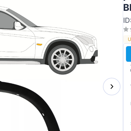
B
ID
U
s-Benz
xhall