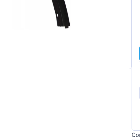
gen
Con