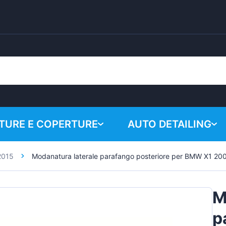
URE E COPERTURE
AUTO DETAILING
2015
Modanatura laterale parafango posteriore per BMW X1 20
Il carrell
Prodotti chimici
Sistema di lucidatura
M
Accessori
p