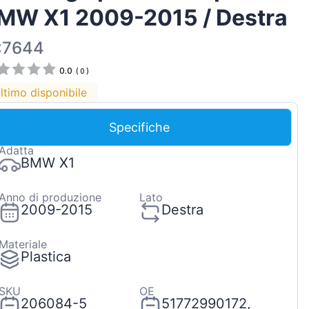
MW X1 2009-2015 / Destra
Magyar
Lietuvių
:7644
Hrvatski
0.0
(
0
)
Português
ltimo disponibile
Slovenian
Specifiche
Latvian
Adatta
Slovenčina
BMW X1
Anno di produzione
Lato
2009-2015
Destra
Materiale
Plastica
SKU
OE
206084-5
51772990172,