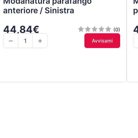
Modanatura parafango
M
anteriore / Sinistra
p
44,84€
(0)
Avvisami