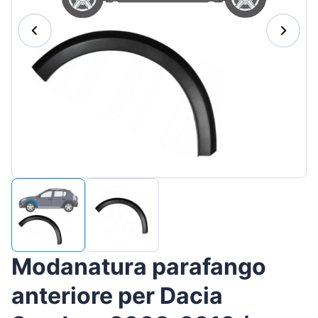
Magyar
Lietuvių
Hrvatski
Português
Slovenian
Latvian
Slovenčina
Modanatura parafango
anteriore per Dacia