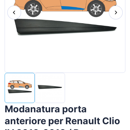
Magyar
Lietuvių
Hrvatski
Português
Slovenian
Latvian
Slovenčina
Modanatura porta
anteriore per Renault Clio