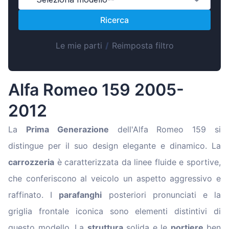
Magyar
Ricerca
Lietuvių
Hrvatski
Le mie parti
/
Reimposta filtro
Português
Slovenian
Alfa Romeo 159 2005-
Latvian
2012
Slovenčina
La
Prima Generazione
dell'Alfa Romeo 159 si
distingue per il suo design elegante e dinamico. La
carrozzeria
è caratterizzata da linee fluide e sportive,
che conferiscono al veicolo un aspetto aggressivo e
raffinato. I
parafanghi
posteriori pronunciati e la
griglia frontale iconica sono elementi distintivi di
questo modello. La
struttura
solida e le
portiere
ben