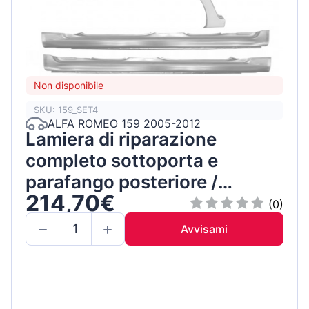
Non disponibile
SKU: 159_SET4
ALFA ROMEO 159 2005-2012
Lamiera di riparazione
completo sottoporta e
parafango posteriore /
214,70€
Sinistra+Destra / Set
(0)
Avvisami