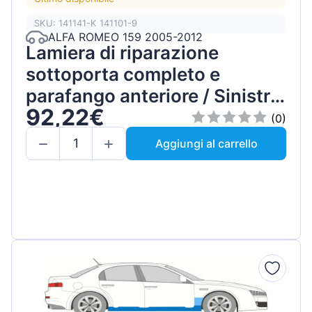
SKU: 141141-K 141101-9
ALFA ROMEO 159 2005-2012
Lamiera di riparazione
sottoporta completo e
parafango anteriore / Sinistra
92,22€
/ Set
(0)
Aggiungi al carrello