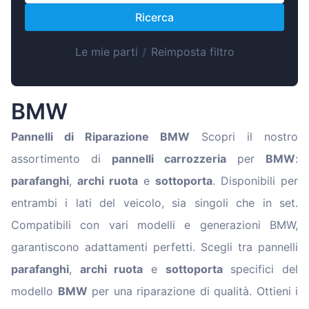
Magyar
Ricerca
Lietuvių
Hrvatski
Le mie parti
/
Reimposta filtro
Português
Slovenian
BMW
Latvian
Pannelli di Riparazione BMW
Scopri il nostro
Slovenčina
assortimento di
pannelli carrozzeria
per
BMW
:
parafanghi
,
archi ruota
e
sottoporta
. Disponibili per
entrambi i lati del veicolo, sia singoli che in set.
Compatibili con vari modelli e generazioni BMW,
garantiscono adattamenti perfetti. Scegli tra pannelli
parafanghi
,
archi ruota
e
sottoporta
specifici del
modello
BMW
per una riparazione di qualità. Ottieni i