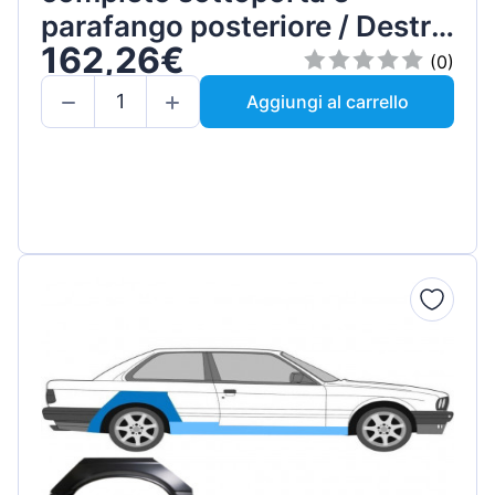
parafango posteriore / Destra
162,26€
/ Set
(0)
Aggiungi al carrello