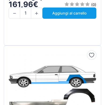
161,96€
Sinistra / Set
(0)
Aggiungi al carrello