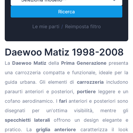
Magyar
Ricerca
Lietuvių
Hrvatski
Le mie parti
/
Reimposta filtro
Português
Slovenian
Daewoo Matiz 1998-2008
Latvian
Slovenčina
La
Daewoo Matiz
della
Prima Generazione
presenta
una carrozzeria compatta e funzionale, ideale per la
guida urbana. Gli elementi di
carrozzeria
includono
paraurti anteriori e posteriori,
portiere
leggere e un
cofano aerodinamico. I
fari
anteriori e posteriori sono
disegnati per un'ottima visibilità, mentre gli
specchietti laterali
offrono un design elegante e
pratico. La
griglia anteriore
caratterizza il look