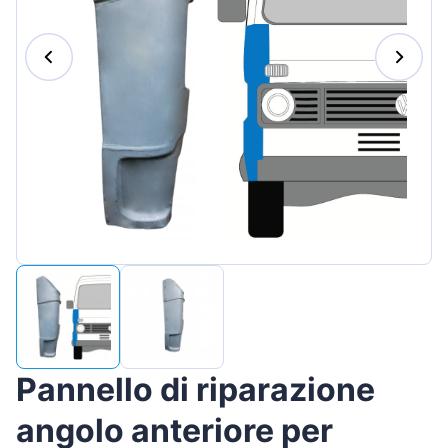
Magyar
Lietuvių
Hrvatski
Português
Slovenian
Latvian
Slovenčina
Pannello di riparazione
angolo anteriore per