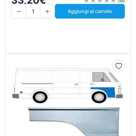
33,20€
(0)
Aggiungi al carrello