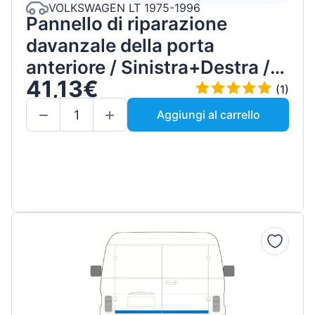
VOLKSWAGEN LT 1975-1996
Pannello di riparazione
davanzale della porta
anteriore / Sinistra+Destra /
41,13€
Set
(1)
Aggiungi al carrello