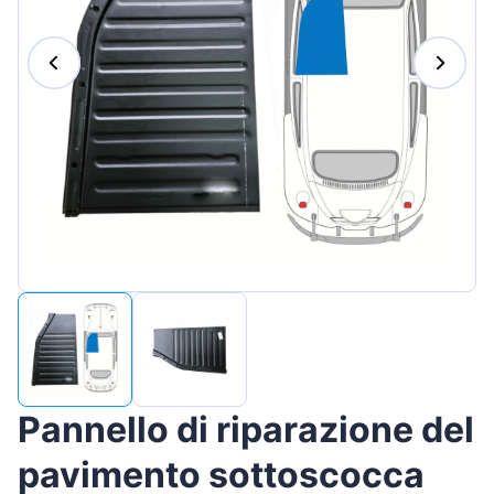
Magyar
Lietuvių
Hrvatski
Português
Slovenian
Latvian
Slovenčina
Pannello di riparazione del
pavimento sottoscocca