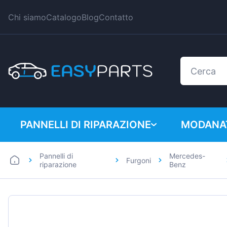
Chi siamo
Catalogo
Blog
Contatto
PANNELLI DI RIPARAZIONE
MODANAT
Pannelli di
Mercedes-
Furgoni
Auto
BMW
riparazione
Benz
Furgoni
Citroen
Dacia
Fiat