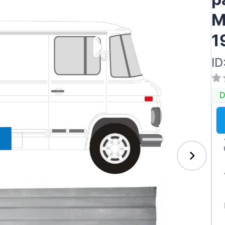
M
1
ID
D
s-Benz
xhall