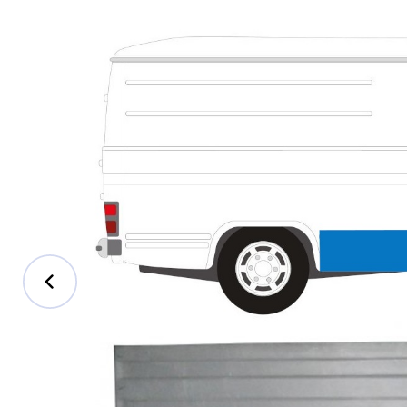
Ford
Honda
Hyundai
Iveco
Jeep
Kia
MAN
Mazda
Mercede
Nissan
Opel Vau