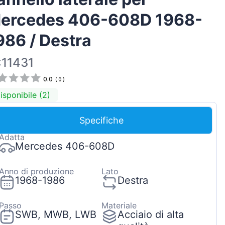
Magyar
ercedes 406-608D 1968-
Lietuvių
986 / Destra
Hrvatski
Português
:11431
Slovenian
0.0
(
0
)
Latvian
isponibile (2)
Slovenčina
Specifiche
Adatta
Mercedes 406-608D
Anno di produzione
Lato
1968-1986
Destra
Passo
Materiale
SWB, MWB, LWB
Acciaio di alta