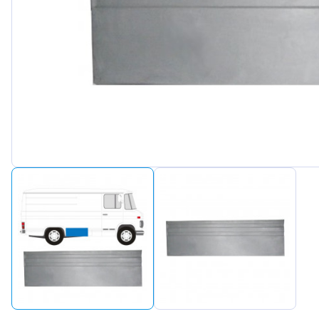
Peugeot
Renault
Seat
Skoda
Suzuki
Tesla
Toyota
Volkswa