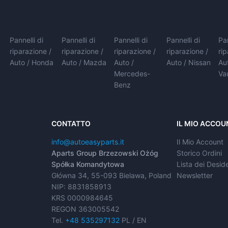
Pannelli di
Pannelli di
Pannelli di
Pannelli di
Pan
riparazione /
riparazione /
riparazione /
riparazione /
ri
Auto / Honda
Auto / Mazda
Auto /
Auto / Nissan
Au
Mercedes-
Va
Benz
CONTATTO
IL MIO ACCOU
info@autoeasyparts.it
Il Mio Account
Aparts Group Brzezowski Ożóg
Storico Ordini
Spółka Komandytowa
Lista dei Deside
Główna 34, 55-093 Bielawa, Poland
Newsletter
NIP: 8831858913
KRS 0000984645
REGON 363005542
Tel.
+48 535297132
PL / EN