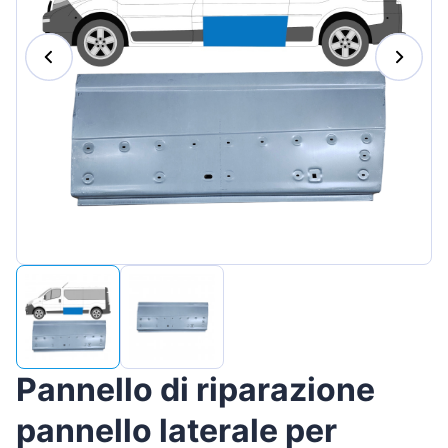
Magyar
Lietuvių
Hrvatski
Português
Slovenian
Latvian
Slovenčina
Pannello di riparazione
pannello laterale per