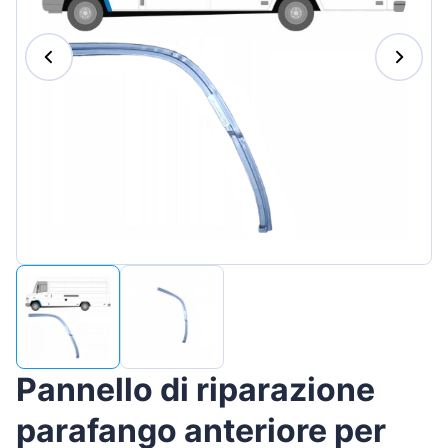
Magyar
Lietuvių
Hrvatski
Português
Slovenian
Latvian
Slovenčina
Pannello di riparazione
parafango anteriore per