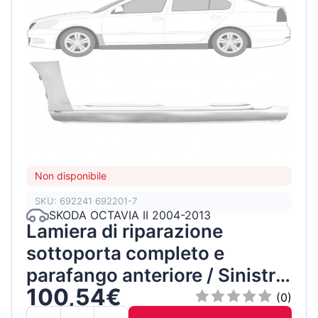
Non disponibile
SKU: 692241 692201-7
SKODA OCTAVIA II 2004-2013
Lamiera di riparazione
sottoporta completo e
parafango anteriore / Sinistra
100,54€
/ Set
(0)