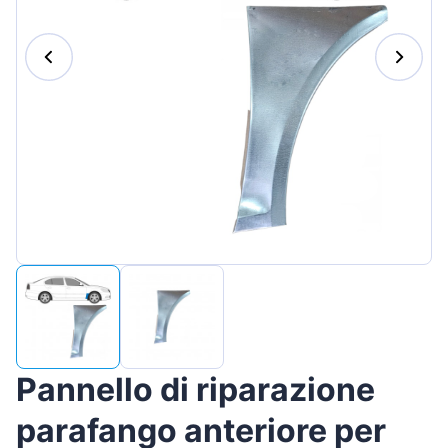
Magyar
Lietuvių
Hrvatski
Português
Slovenian
Latvian
Slovenčina
Pannello di riparazione
parafango anteriore per