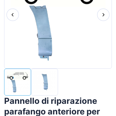
Magyar
Lietuvių
Hrvatski
Português
Slovenian
Latvian
Slovenčina
Pannello di riparazione
parafango anteriore per