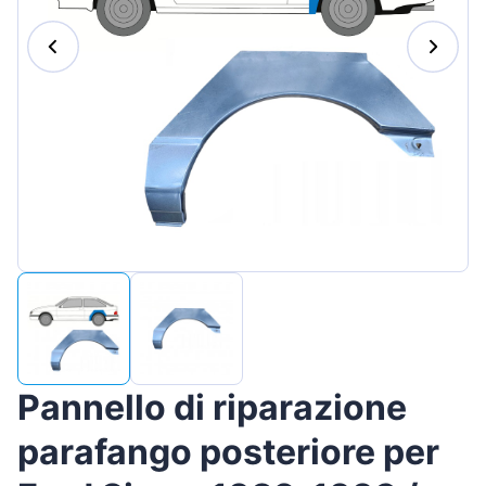
Magyar
Lietuvių
Hrvatski
Português
Slovenian
Latvian
Slovenčina
Pannello di riparazione
parafango posteriore per