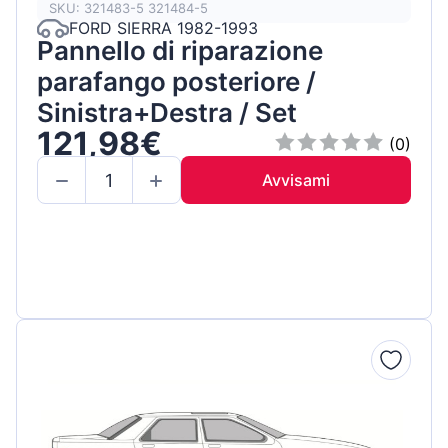
SKU: 321483-5 321484-5
FORD SIERRA 1982-1993
Pannello di riparazione
parafango posteriore /
Sinistra+Destra / Set
121,98€
(0)
Avvisami