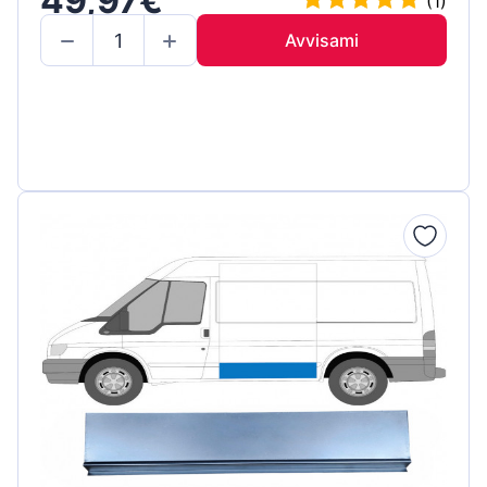
49,97€
(1)
Avvisami