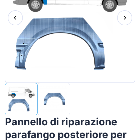
Magyar
Lietuvių
Hrvatski
Português
Slovenian
Latvian
Slovenčina
Pannello di riparazione
parafango posteriore per