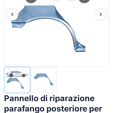
Magyar
Lietuvių
Hrvatski
Português
Slovenian
Latvian
Slovenčina
Pannello di riparazione
parafango posteriore per