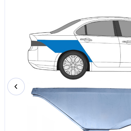
Ford
Honda
Hyundai
Iveco
Jeep
Kia
MAN
Mazda
Mercede
Nissan
Opel Vau