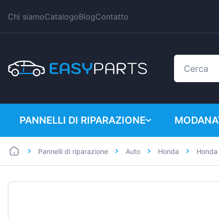
Chi siamo
Catalogo
Blog
Contatto
PANNELLI DI RIPARAZIONE
MODANAT
Pannelli di riparazione
Auto
Honda
Honda
Auto
BMW
Furgoni
Citroen
Dacia
Fiat