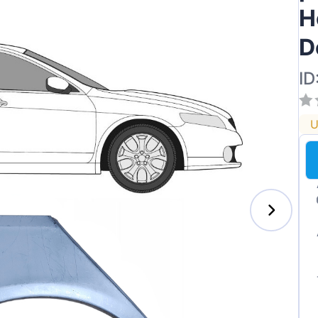
H
D
ID
U
s-Benz
xhall