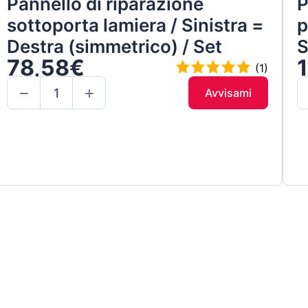
Pannello di riparazione
P
sottoporta lamiera / Sinistra =
p
Destra (simmetrico) / Set
S
78,58€
(1)
Avvisami