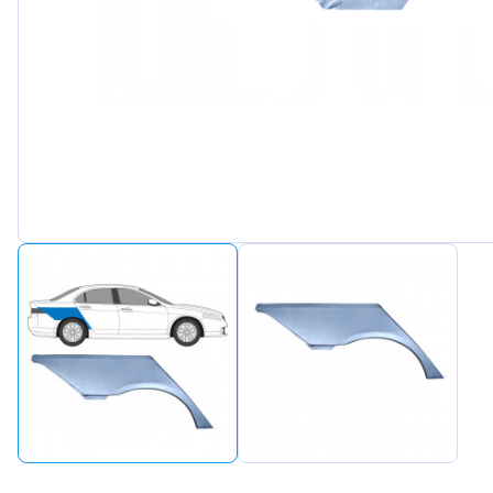
Peugeot
Renault
Seat
Skoda
Suzuki
Tesla
Toyota
Volkswa