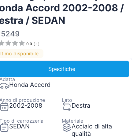
onda Accord 2002-2008 /
Magyar
Lietuvių
estra / SEDAN
Hrvatski
:5249
Português
0.0
(
0
)
Slovenian
ltimo disponibile
Latvian
Slovenčina
Specifiche
Adatta
Honda Accord
Anno di produzione
Lato
2002-2008
Destra
Tipo di carrozzeria
Materiale
SEDAN
Acciaio di alta
qualità