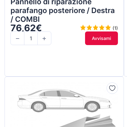
Pannello di riparazione
parafango posteriore / Destra
/ COMBI
76,62€
(1)
Avvisami