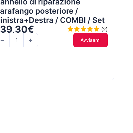
annello di riparazione
arafango posteriore /
inistra+Destra / COMBI / Set
139,30€
(2)
Avvisami