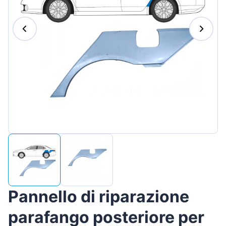
Magyar
Lietuvių
Hrvatski
Português
Slovenian
Latvian
Slovenčina
Pannello di riparazione
parafango posteriore per