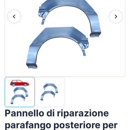
Magyar
Lietuvių
Hrvatski
Português
Slovenian
Latvian
Slovenčina
Pannello di riparazione
parafango posteriore per