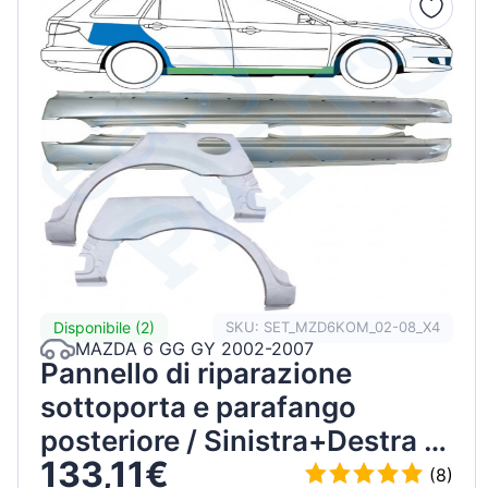
Disponibile (2)
SKU: SET_MZD6KOM_02-08_X4
MAZDA 6 GG GY 2002-2007
Pannello di riparazione
sottoporta e parafango
posteriore / Sinistra+Destra /
133,11€
COMBI / Set
(8)