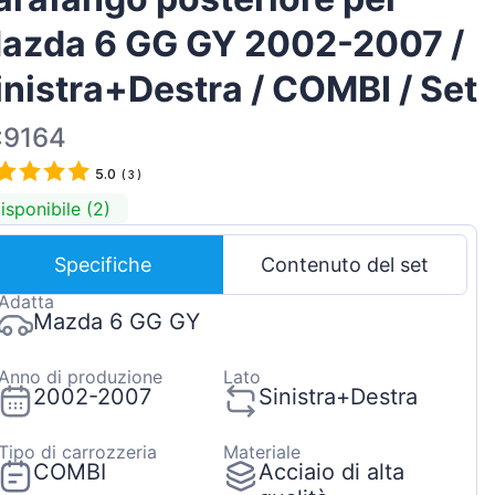
Magyar
azda 6 GG GY 2002-2007 /
Lietuvių
inistra+Destra / COMBI / Set
Hrvatski
Português
:9164
Slovenian
5.0
(
3
)
Latvian
isponibile (2)
Slovenčina
Specifiche
Contenuto del set
Adatta
Mazda 6 GG GY
Anno di produzione
Lato
2002-2007
Sinistra+Destra
Tipo di carrozzeria
Materiale
COMBI
Acciaio di alta