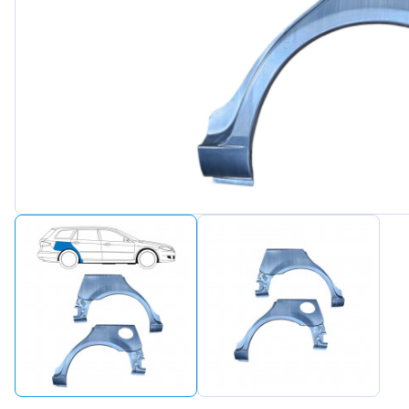
Peugeot
Renault
Seat
Skoda
Suzuki
Tesla
Toyota
Volkswa