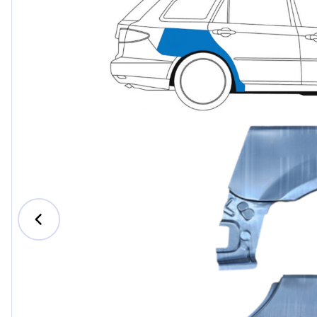
Ford
Honda
Hyundai
Iveco
Jeep
Kia
MAN
Mazda
Mercede
Nissan
Opel Vau