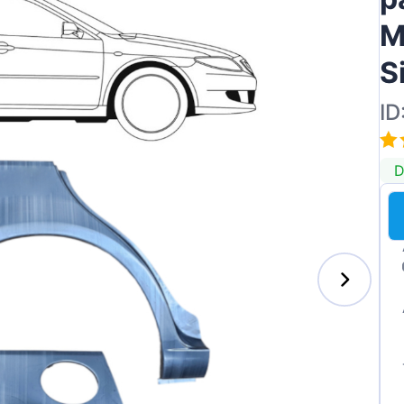
M
S
ID
D
s-Benz
xhall