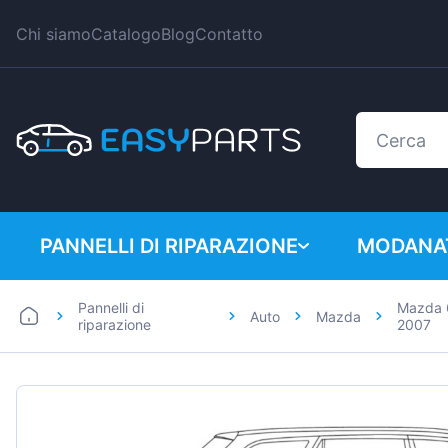
Chi siamo
Catalogo
Blog
Contatto
PANNELLI DI RIPARAZIONE
MODANAT
Pannelli di
Mazda 
Auto
Mazda
Auto
BMW
riparazione
2007
Furgoni
Citroen
Dacia
Fiat