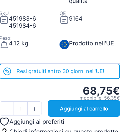
qualità
SKU
OE
451983-6
9164
451984-6
Peso:
4.12 kg
Prodotto nell'UE
Resi gratuiti entro 30 giorni nell'UE!
68,75€
Imponibile: 56,35€
Aggiungi al carrello
Aggiungi ai preferiti
Chiedi informazioni su questo prodotto