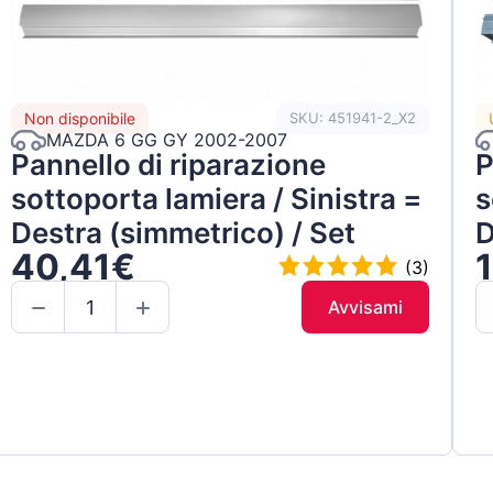
Non disponibile
SKU: 451941-2_X2
MAZDA 6 GG GY 2002-2007
Pannello di riparazione
P
sottoporta lamiera / Sinistra =
s
Destra (simmetrico) / Set
D
40,41€
(3)
Avvisami