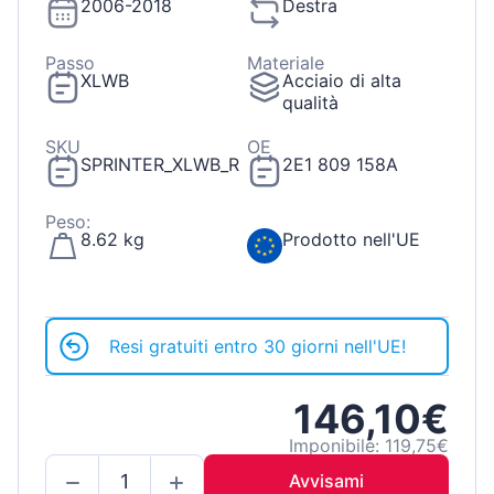
2006-2018
Destra
Passo
Materiale
XLWB
Acciaio di alta
qualità
SKU
OE
SPRINTER_XLWB_R
2E1 809 158A
Peso:
8.62 kg
Prodotto nell'UE
Resi gratuiti entro 30 giorni nell'UE!
146,10€
Imponibile: 119,75€
Avvisami