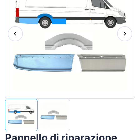
Magyar
Lietuvių
Hrvatski
Português
Slovenian
Latvian
Slovenčina
Pannello di riparazione