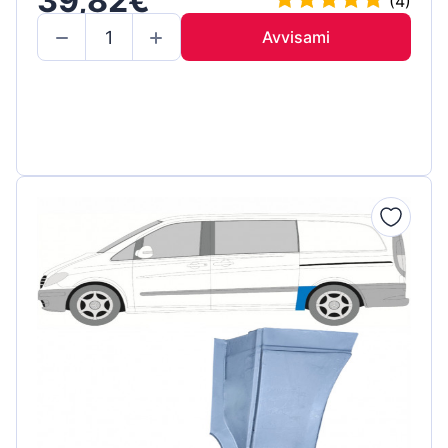
39,82€
(4)
Avvisami