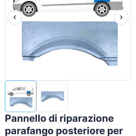
Magyar
Lietuvių
Hrvatski
Português
Slovenian
Latvian
Slovenčina
Pannello di riparazione
parafango posteriore per