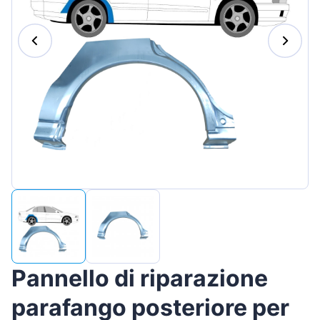
Magyar
Lietuvių
Hrvatski
Português
Slovenian
Latvian
Slovenčina
Pannello di riparazione
parafango posteriore per