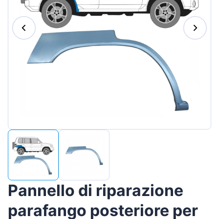
Magyar
Lietuvių
Hrvatski
Português
Slovenian
Latvian
Slovenčina
Pannello di riparazione
parafango posteriore per