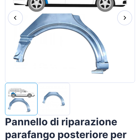
Magyar
Lietuvių
Hrvatski
Português
Slovenian
Latvian
Slovenčina
Pannello di riparazione
parafango posteriore per