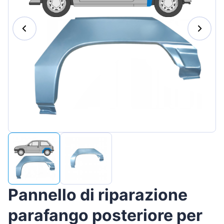
Magyar
Lietuvių
Hrvatski
Português
Slovenian
Latvian
Slovenčina
Pannello di riparazione
parafango posteriore per