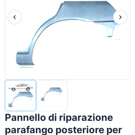
Magyar
Lietuvių
Hrvatski
Português
Slovenian
Latvian
Slovenčina
Pannello di riparazione
parafango posteriore per